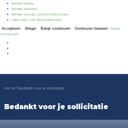
Beheer opties
Beheer diensten
Beheer {vendor_count} leveranciers
Lees meer over deze doeleinden
Accepteren
Weiger
Bekijk voorkeuren
Voorkeuren bewaren
Bekijk
voorkeuren
Home
/
Bedankt voor je sollicitatie
Bedankt voor je sollicitatie