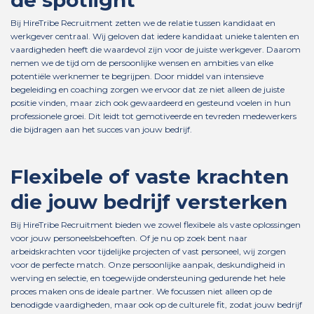
de spotlight
Bij HireTribe Recruitment zetten we de relatie tussen kandidaat en
werkgever centraal. Wij geloven dat iedere kandidaat unieke talenten en
vaardigheden heeft die waardevol zijn voor de juiste werkgever. Daarom
nemen we de tijd om de persoonlijke wensen en ambities van elke
potentiële werknemer te begrijpen. Door middel van intensieve
begeleiding en coaching zorgen we ervoor dat ze niet alleen de juiste
positie vinden, maar zich ook gewaardeerd en gesteund voelen in hun
professionele groei. Dit leidt tot gemotiveerde en tevreden medewerkers
die bijdragen aan het succes van jouw bedrijf.
Flexibele of vaste krachten
die jouw bedrijf versterken
Bij HireTribe Recruitment bieden we zowel flexibele als vaste oplossingen
voor jouw personeelsbehoeften. Of je nu op zoek bent naar
arbeidskrachten voor tijdelijke projecten of vast personeel, wij zorgen
voor de perfecte match. Onze persoonlijke aanpak, deskundigheid in
werving en selectie, en toegewijde ondersteuning gedurende het hele
proces maken ons de ideale partner. We focussen niet alleen op de
benodigde vaardigheden, maar ook op de culturele fit, zodat jouw bedrijf