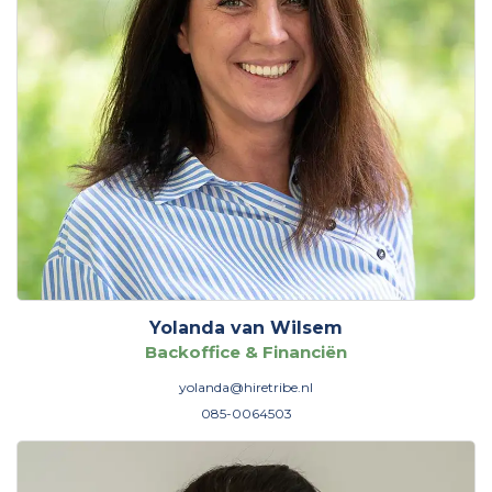
Yolanda van Wilsem
Backoffice & Financiën
yolanda@hiretribe.nl
085-0064503