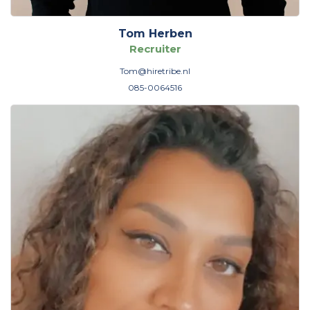
Tom Herben
Recruiter
Tom@hiretribe.nl
085-0064516