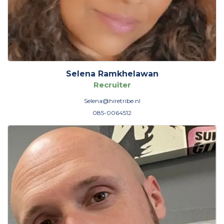
Selena Ramkhelawan
Recruiter
Selena@hiretribe.nl
085-0064512