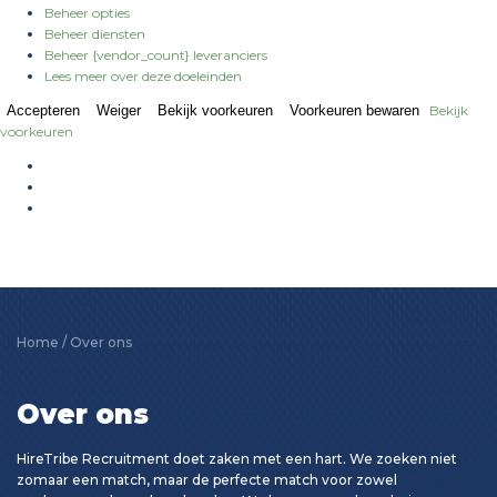
Beheer opties
Beheer diensten
Beheer {vendor_count} leveranciers
Lees meer over deze doeleinden
Accepteren
Weiger
Bekijk voorkeuren
Voorkeuren bewaren
Bekijk
voorkeuren
Home
/
Over ons
Over ons
HireTribe Recruitment doet zaken met een hart. We zoeken niet
zomaar een match, maar de perfecte match voor zowel