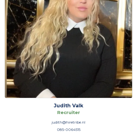
Judith Valk
Recruiter
judith@hiretribe.nl
085-0064515