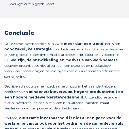
werkgever ten goede komt.
Conclusie
Duurzame inzetbaarheid is in 2025
meer dan een trend
; het is een
noodzakelijke strategie
voor bedrijven en uitzendbureaus die willen
blijven groeien in een dynamische arbeidsmarkt. Door te investeren in
het
welzijn, de ontwikkeling en motivatie van werknemers
,
bouwen organisaties niet alleen aan een gezonde en productieve
werkvloer, maar dragen ze ook bij aan een duurzamere en efficiëntere
samenleving.
Bedrijven die duurzame inzetbaarheid hoog in het vaandel hebben,
profiteren van
minder ziekteverzuim, hogere productiviteit en
een hogere medewerkerstevredenheid
. Uitzendbureaus die
hierin investeren, helpen niet alleen hun uitzendkrachten, maar
versterken ook hun positie op de arbeidsmarkt.
Kortom,
duurzame inzetbaarheid is niet alleen goed voor de
werknemer, maar ook voor het bedrijf én de samenleving als
geheel
. Een echte
win-win situatie
waar iedereen van profiteert!