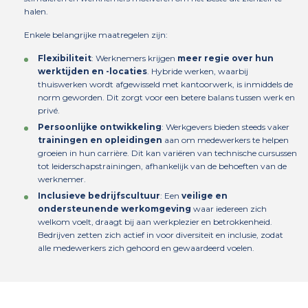
halen.
Enkele belangrijke maatregelen zijn:
Flexibiliteit
: Werknemers krijgen
meer regie over hun
werktijden en -locaties
. Hybride werken, waarbij
thuiswerken wordt afgewisseld met kantoorwerk, is inmiddels de
norm geworden. Dit zorgt voor een betere balans tussen werk en
privé.
Persoonlijke ontwikkeling
: Werkgevers bieden steeds vaker
trainingen en opleidingen
aan om medewerkers te helpen
groeien in hun carrière. Dit kan variëren van technische cursussen
tot leiderschapstrainingen, afhankelijk van de behoeften van de
werknemer.
Inclusieve bedrijfscultuur
: Een
veilige en
ondersteunende werkomgeving
waar iedereen zich
welkom voelt, draagt bij aan werkplezier en betrokkenheid.
Bedrijven zetten zich actief in voor diversiteit en inclusie, zodat
alle medewerkers zich gehoord en gewaardeerd voelen.