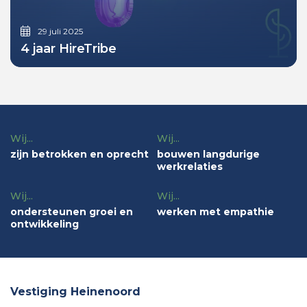
29 juli 2025
4 jaar HireTribe
Wij...
Wij...
zijn betrokken en oprecht
bouwen langdurige
werkrelaties
Wij...
Wij...
ondersteunen groei en
werken met empathie
ontwikkeling
Vestiging Heinenoord