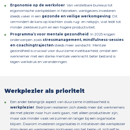
Ergonomie op de werkvloer
: Van verstelbare bureaus tot
ergonomische werkplekken in fabrieken, werkgevers investeren
steeds vaker in een
gezonde en veilige werkomgeving
. Dit
vermindert de kans op klachten zoals rug- en nekpijn, wat leidt tot
minder ziekteverzuim en een hogere productiviteit.
Programma’s voor mentale gezondheid
: In 2025 krijgen
onderwerpen zoals
stressmanagement, mindfulness-sessies
en coachingtrajecten
steeds meer aandacht. Mentale
gezondheid is cruciaal voor duurzame inzetbaarheid, omdat een
werknemer met een sterke mentale veerkracht beter bestand is
tegen werkdruk en veranderingen.
Werkplezier als prioriteit
Een ander belangrijk aspect van duurzame inzetbaarheid is
werkplezier
. Bedrijven realiseren zich steeds meer dat werknemers
die met plezier naar hun werk gaan, niet alleen productiever zijn,
maar ook minder vaak verzuimen en langer bij een organisatie
blijven. Daarom investeren organisaties in initiatieven die werkplezier
stimuleren en werknemers motiveren om het beste uit zichzelf te