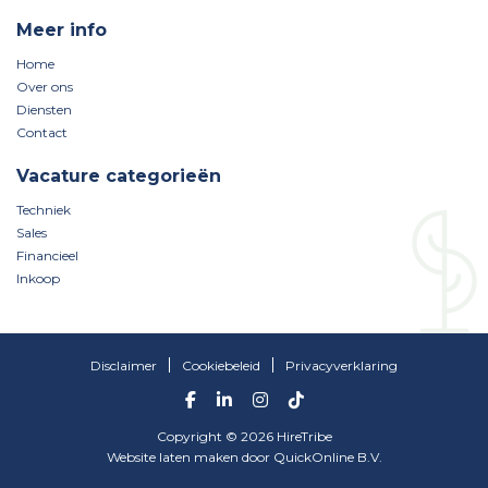
Meer info
Home
Over ons
Diensten
Contact
Vacature categorieën
Techniek
Sales
Financieel
Inkoop
Disclaimer
Cookiebeleid
Privacyverklaring
Copyright © 2026 HireTribe
Website laten maken
door
QuickOnline B.V.