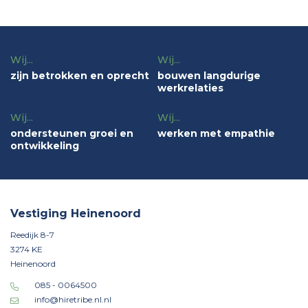
Wij...
Wij...
zijn betrokken en oprecht
bouwen langdurige
werkrelaties
Wij...
Wij...
ondersteunen groei en
werken met empathie
ontwikkeling
Vestiging Heinenoord
Reedijk 8-7
3274 KE
Heinenoord
085 - 0064500
info@hiretribe.nl.nl