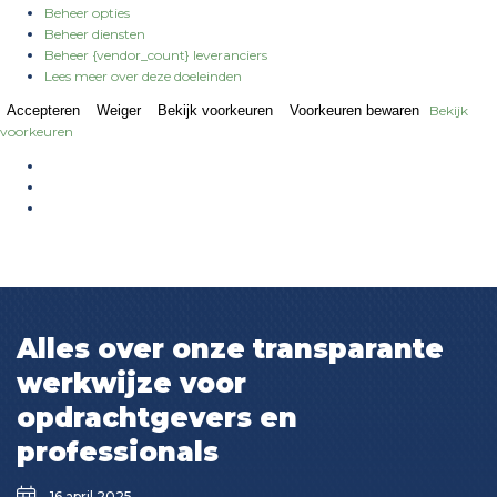
Beheer opties
Beheer diensten
Beheer {vendor_count} leveranciers
Lees meer over deze doeleinden
Accepteren
Weiger
Bekijk voorkeuren
Voorkeuren bewaren
Bekijk
voorkeuren
Alles over onze transparante
werkwijze voor
opdrachtgevers en
professionals
16 april 2025