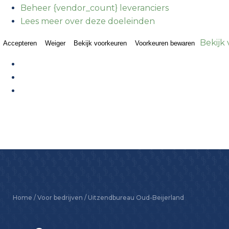
Beheer {vendor_count} leveranciers
Lees meer over deze doeleinden
Bekijk
Accepteren
Weiger
Bekijk voorkeuren
Voorkeuren bewaren
Home
/
Voor bedrijven
/
Uitzendbureau Oud-Beijerland