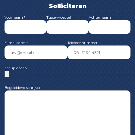
Solliciteren
Voornaam *
Tussenvoegsel
Achternaam
E-mailadres *
Telefoonnummer
CV uploaden
Begeleidend schrijven