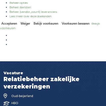
Beheer opties
Beheer diensten
Beheer {vendor_count} leveranciers
Lees meer over deze doeleinden
Accepteren
Weiger
Bekijk voorkeuren
Voorkeuren bewaren
Bekijk
voorkeuren
Vacature
Relatiebeheer zakelijke
verzekeringen
Oud-beijerland
HBO