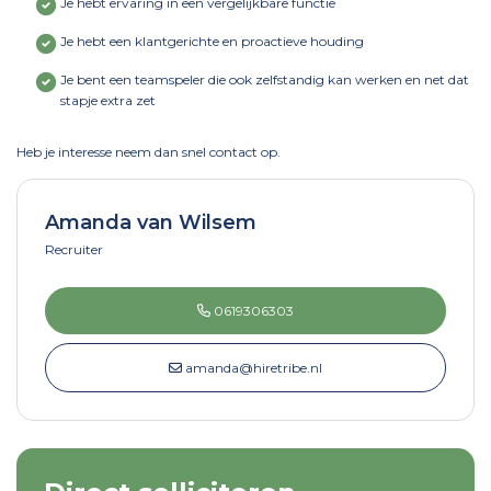
Je hebt ervaring in een vergelijkbare functie
Je hebt een klantgerichte en proactieve houding
Je bent een teamspeler die ook zelfstandig kan werken en net dat
stapje extra zet
Heb je interesse neem dan snel contact op.
Amanda van Wilsem
Recruiter
0619306303
amanda@hiretribe.nl