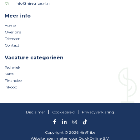
info@hiretribe.nl.nl
Meer info
Home
Over ons
Diensten
Contact
Vacature categorieën
Techniek
Sales
Financieel
Inkoop
Disclaimer
Cookiebeleid
Privacyverklaring
Copyright © 2026 HireTribe
Website laten maken
door
QuickOnline B.V.