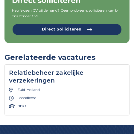
Direct solliciteren
Heb je geen CV bij de hand? Geen probleem, solliciteren kan bij
ons zonder CV!
Direct Solliciteren
Gerelateerde vacatures
Relatiebeheer zakelijke
verzekeringen
Zuid-Holland
Loondienst
HBO