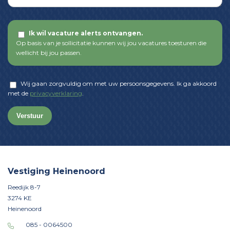
Ik wil vacature alerts ontvangen.
Op basis van je sollicitatie kunnen wij jou vacatures toesturen die
wellicht bij jou passen.
Wij gaan zorgvuldig om met uw persoonsgegevens. Ik ga akkoord
met de
privacyverklaring
.
Verstuur
Vestiging Heinenoord
Reedijk 8-7
3274 KE
Heinenoord
085 - 0064500