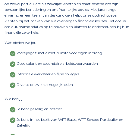
op zowel particuliere als zakelijke klanten en staat bekend om zijn
persoonlijke benadering en onafhankelijke advies. Met jarenlange
ervaring en een team van deskundigen helpt onze opdrachtgever
klanten bij het maken van weloverwogen financiële keuzes. Het doel is
om duurzame relaties op te bouwen en klanten te ondersteunen bij hun
financiële zekerheid.
Wat bieden we jou
Veelzijdige functie met ruimte voor eigen inbreng
Goed salaris en secundaire arbeidsvoorwaarden
Informele werksfeer en fijne collega’s
Diverse ontwikkelmogelijkheden
Wie ben jij
Je bent gezellig en positief
Je bent in het bezit van WFT Basis, WFT Schade Particulier en
Zakelijk